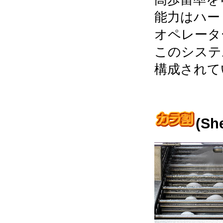
能力はハー
オペレータ
このシステ
構成されて
(She