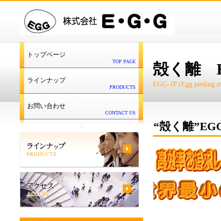
トップページ
TOP PAGE
殻く離 E
ラインナップ
EGG-1P (Egg peeling m
PRODUCTS
お問い合わせ
CONTACT US
“殻く離”EGG