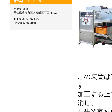
株式会社 Ｅ・Ｇ・Ｇ
〒440-0838
愛知県豊橋市三ノ輪町三丁目78の2
TEL 0532-63-9740㈹
FAX 0532-61-2855
この装置は
す。
加工する上
消し、
高歩留率を